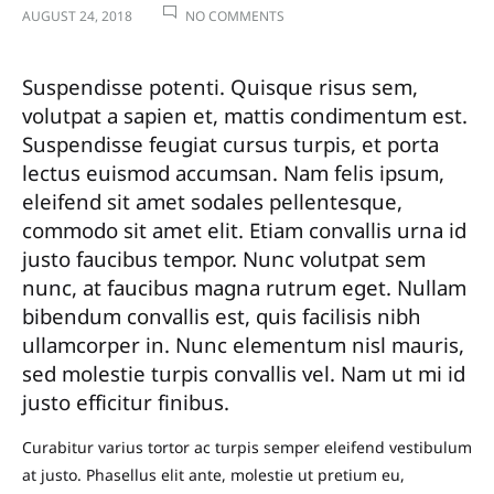
ON
AUGUST 24, 2018
NO COMMENTS
TRY
THESE
Suspendisse potenti. Quisque risus sem,
TAKES
volutpat a sapien et, mattis condimentum est.
ON
Suspendisse feugiat cursus turpis, et porta
A
lectus euismod accumsan. Nam felis ipsum,
CLASSIC
eleifend sit amet sodales pellentesque,
BUTTON-
commodo sit amet elit. Etiam convallis urna id
UP
justo faucibus tempor. Nunc volutpat sem
nunc, at faucibus magna rutrum eget. Nullam
bibendum convallis est, quis facilisis nibh
ullamcorper in. Nunc elementum nisl mauris,
sed molestie turpis convallis vel. Nam ut mi id
justo efficitur finibus.
Curabitur varius tortor ac turpis semper eleifend vestibulum
at justo. Phasellus elit ante, molestie ut pretium eu,