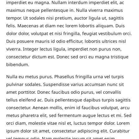
imperdiet eu magna. Nullam interdum imperdiet elit, ac
maximus neque pellentesque in. Nulla viverra maximus
tempor. Ut sodales nisi pretium, auctor ligula ut, sagittis
felis. Maecenas at diam nec lorem lobortis aliquam. Duis
dolor dolor, volutpat et nisi fringilla, feugiat vestibulum orci.
Duis posuere mauris id odio efficitur, lobortis ultrices nisl
viverra. Integer lectus ligula, imperdiet non purus non,
consectetur dictum est. Donec sed orci eu magna tristique
bibendum.
Nulla eu metus purus. Phasellus fringilla urna vel turpis
pulvinar sodales. Suspendisse varius accumsan nunc sit
amet porttitor. Donec faucibus odio purus, vel convallis
tellus eleifend ac. Duis pellentesque dapibus turpis sagittis
consectetur. Aenean mollis, enim id faucibus volutpat, arcu
metus pharetra elit, sed fermentum augue lectus et mi. Sed
orci diam, molestie vitae nisl et, luctus tempor dolor. Lorem
ipsum dolor sit amet, consectetur adipiscing elit. Curabitur
vel tempus odio. Nam molestie ipsum sit amet enim