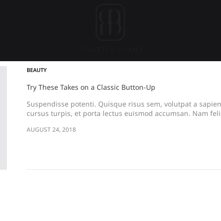
Dandy
เสื้อผ้า
BEAUTY
Cosmo
เกาหลี,
Try These Takes on a Classic Button-Up
ชุด
ผู้ชาย
Suspendisse potenti. Quisque risus sem, volutpat a sapie
สไตล์
cursus turpis, et porta lectus euismod accumsan. Nam feli
commodo…
เกาหลี
AUGUST 24, 2018