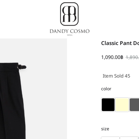
Dandy
เสื้อผ้า
Classic Pant D
Cosmo
เกาหลี,
ชุด
1,090.00
฿
1,890
ผู้ชาย
สไตล์
Item Sold 45
เกาหลี
color
size