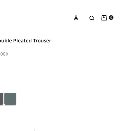
Cart
Search
Sign in
0
ouble Pleated Trouser
.00
฿