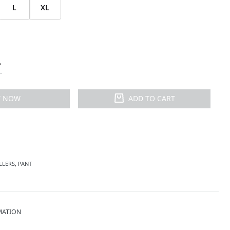
L
XL
Y NOW
ADD TO CART
LLERS
,
PANT
MATION