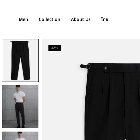
Men
Collection
About Us
ไทย
42%