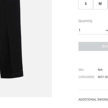
S
M
Quantity
1
BU
SKU
N/A
CATEGORIES
BEST SE
ADDITIONAL INFOR