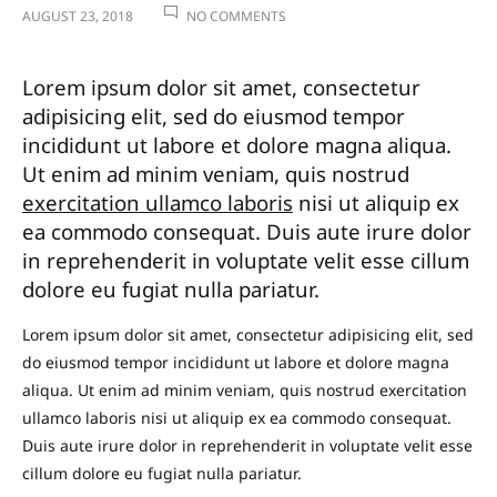
ON
AUGUST 23, 2018
NO COMMENTS
FASHION
MONTH-
Lorem ipsum dolor sit amet, consectetur
READY
adipisicing elit, sed do eiusmod tempor
IN
incididunt ut labore et dolore magna aliqua.
KONTE
Ut enim ad minim veniam, quis nostrud
STUDIO
exercitation ullamco laboris
nisi ut aliquip ex
FW2017
ea commodo consequat. Duis aute irure dolor
in reprehenderit in voluptate velit esse cillum
dolore eu fugiat nulla pariatur.
Lorem ipsum dolor sit amet, consectetur adipisicing elit, sed
do eiusmod tempor incididunt ut labore et dolore magna
aliqua. Ut enim ad minim veniam, quis nostrud exercitation
ullamco laboris nisi ut aliquip ex ea commodo consequat.
Duis aute irure dolor in reprehenderit in voluptate velit esse
cillum dolore eu fugiat nulla pariatur.