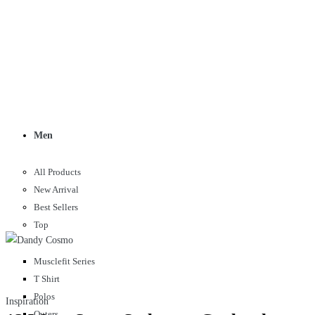
Men
All Products
New Arrival
Best Sellers
Top
Musclefit Series
T Shirt
Polos
Inspiration
Outers