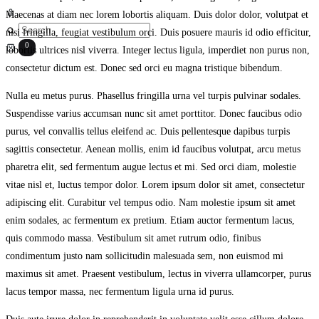
Sign
Maecenas at diam nec lorem lobortis aliquam. Duis dolor dolor, volutpat et
Search
in
nisi fringilla, feugiat vestibulum orci. Duis posuere mauris id odio efficitur,
0
Cart
lobortis ultrices nisl viverra. Integer lectus ligula, imperdiet non purus non,
consectetur dictum est. Donec sed orci eu magna tristique bibendum.
Nulla eu metus purus. Phasellus fringilla urna vel turpis pulvinar sodales.
Suspendisse varius accumsan nunc sit amet porttitor. Donec faucibus odio
purus, vel convallis tellus eleifend ac. Duis pellentesque dapibus turpis
sagittis consectetur. Aenean mollis, enim id faucibus volutpat, arcu metus
pharetra elit, sed fermentum augue lectus et mi. Sed orci diam, molestie
vitae nisl et, luctus tempor dolor. Lorem ipsum dolor sit amet, consectetur
adipiscing elit. Curabitur vel tempus odio. Nam molestie ipsum sit amet
enim sodales, ac fermentum ex pretium. Etiam auctor fermentum lacus,
quis commodo massa. Vestibulum sit amet rutrum odio, finibus
condimentum justo nam sollicitudin malesuada sem, non euismod mi
maximus sit amet. Praesent vestibulum, lectus in viverra ullamcorper, purus
lacus tempor massa, nec fermentum ligula urna id purus.