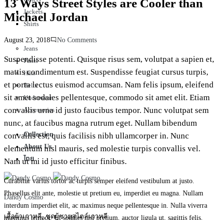
13 Ways Street Styles are Cooler than
Jackets
Michael Jordan
Shirts
on
August 23, 2018
No Comments
Jeans
13
Suspendisse potenti. Quisque risus sem, volutpat a sapien et,
Pants
Ways
mattis condimentum est. Suspendisse feugiat cursus turpis,
Hats
Street
et porta lectus euismod accumsan. Nam felis ipsum, eleifend
Belts
Styles
sit amet sodales pellentesque, commodo sit amet elit. Etiam
Underwear
are
convallis urna id justo faucibus tempor. Nunc volutpat sem
Accessories
Cooler
nunc, at faucibus magna rutrum eget. Nullam bibendum
than
Collection
convallis est, quis facilisis nibh ullamcorper in. Nunc
Michael
About Us
elementum nisl mauris, sed molestie turpis convallis vel.
Jordan
ไทย
Nam ut mi id justo efficitur finibus.
Curabitur varius tortor ac turpis semper eleifend vestibulum at justo.
Phasellus elit ante, molestie ut pretium eu, imperdiet eu magna. Nullam
Dandy Cosmo
interdum imperdiet elit, ac maximus neque pellentesque in. Nulla viverra
เสื้อผ้าเกาหลี, ชุดผู้ชายสไตล์เกาหลี
maximus tempor. Ut sodales nisi pretium, auctor ligula ut, sagittis felis.