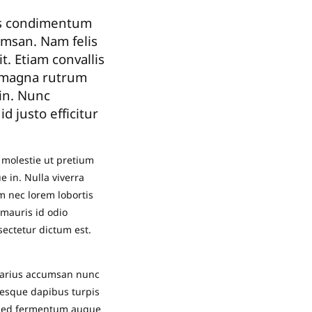
tis condimentum
umsan. Nam felis
t. Etiam convallis
s magna rutrum
 in. Nunc
d justo efficitur
, molestie ut pretium
 in. Nulla viverra
am nec lorem lobortis
 mauris id odio
nsectetur dictum est.
 varius accumsan nunc
ntesque dapibus turpis
t, sed fermentum augue