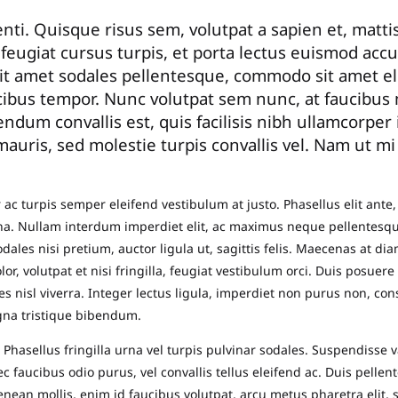
MAESTRO
nti. Quisque risus sem, volutpat a sapien et, mat
PIERRE
 feugiat cursus turpis, et porta lectus euismod acc
HARDY
it amet sodales pellentesque, commodo sit amet eli
RECEIVES
ucibus tempor. Nunc volutpat sem nunc, at faucibu
THE
ndum convallis est, quis facilisis nibh ullamcorper
HONNEUR
uris, sed molestie turpis convallis vel. Nam ut mi i
r ac turpis semper eleifend vestibulum at justo. Phasellus elit ante
a. Nullam interdum imperdiet elit, ac maximus neque pellentesque
ales nisi pretium, auctor ligula ut, sagittis felis. Maecenas at di
or, volutpat et nisi fringilla, feugiat vestibulum orci. Duis posuere
rices nisl viverra. Integer lectus ligula, imperdiet non purus non, co
gna tristique bibendum.
 Phasellus fringilla urna vel turpis pulvinar sodales. Suspendisse
nec faucibus odio purus, vel convallis tellus eleifend ac. Duis pelle
Aenean mollis, enim id faucibus volutpat, arcu metus pharetra eli