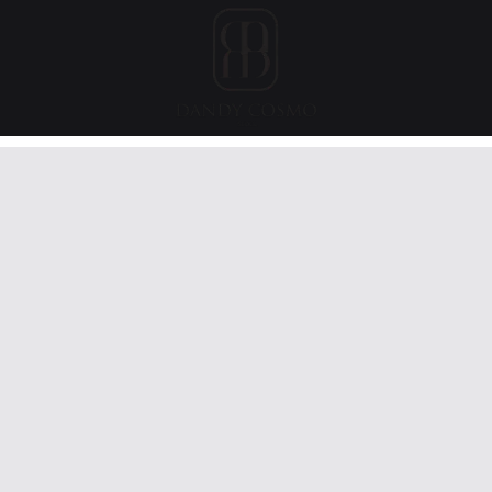
Dandy
เสื้อผ้า
Cosmo
เกาหลี,
ชุด
ผู้ชาย
สไตล์
เกาหลี