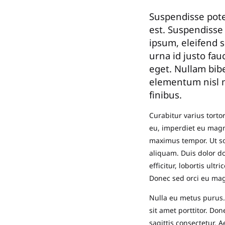
Suspendisse pote
est. Suspendisse
ipsum, eleifend s
urna id justo fa
eget. Nullam bibe
elementum nisl ma
finibus.
Curabitur varius torto
eu, imperdiet eu magn
maximus tempor. Ut sod
aliquam. Duis dolor dol
efficitur, lobortis ult
Donec sed orci eu ma
Nulla eu metus purus.
sit amet porttitor. Do
sagittis consectetur. 