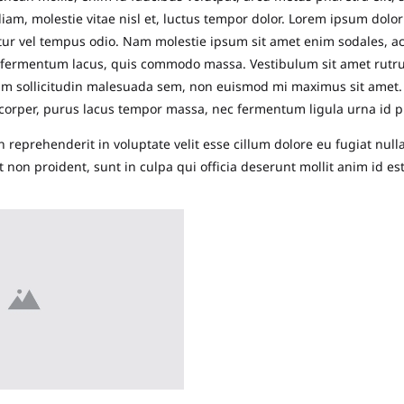
 diam, molestie vitae nisl et, luctus tempor dolor. Lorem ipsum dolor
bitur vel tempus odio. Nam molestie ipsum sit amet enim sodales, 
 fermentum lacus, quis commodo massa. Vestibulum sit amet rutru
m sollicitudin malesuada sem, non euismod mi maximus sit amet. 
amcorper, purus lacus tempor massa, nec fermentum ligula urna id p
in reprehenderit in voluptate velit esse cillum dolore eu fugiat nul
t non proident, sunt in culpa qui officia deserunt mollit anim id es