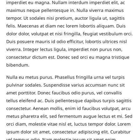
imperdiet eu magna. Nullam interdum imperdiet elit, ac
maximus neque pellentesque in. Nulla viverra maximus
tempor. Ut sodales nisi pretium, auctor ligula ut, sagittis
felis. Maecenas at diam nec lorem lobortis aliquam. Duis
dolor dolor, volutpat et nisi fringilla, feugiat vestibulum orci.
Duis posuere mauris id odio efficitur, lobortis ultrices nisl
viverra. Integer lectus ligula, imperdiet non purus non,
consectetur dictum est. Donec sed orci eu magna tristique
bibendum.
Nulla eu metus purus. Phasellus fringilla urna vel turpis
pulvinar sodales. Suspendisse varius accumsan nunc sit
amet porttitor. Donec faucibus odio purus, vel convallis
tellus eleifend ac. Duis pellentesque dapibus turpis sagittis
consectetur. Aenean mollis, enim id faucibus volutpat, arcu
metus pharetra elit, sed fermentum augue lectus et mi. Sed
orci diam, molestie vitae nisl et, luctus tempor dolor. Lorem
ipsum dolor sit amet, consectetur adipiscing elit. Curabitur
vel tempus odio. Nam molestie ipsum sit amet enim