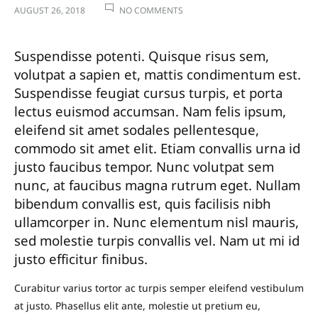
ON
AUGUST 26, 2018
NO COMMENTS
8
GENIUS
Suspendisse potenti. Quisque risus sem,
LIGHTWEIGHT
volutpat a sapien et, mattis condimentum est.
FOUNDATIONS
Suspendisse feugiat cursus turpis, et porta
FOR
lectus euismod accumsan. Nam felis ipsum,
FLAWLESS
eleifend sit amet sodales pellentesque,
SKIN
commodo sit amet elit. Etiam convallis urna id
justo faucibus tempor. Nunc volutpat sem
nunc, at faucibus magna rutrum eget. Nullam
bibendum convallis est, quis facilisis nibh
ullamcorper in. Nunc elementum nisl mauris,
sed molestie turpis convallis vel. Nam ut mi id
justo efficitur finibus.
Curabitur varius tortor ac turpis semper eleifend vestibulum
at justo. Phasellus elit ante, molestie ut pretium eu,