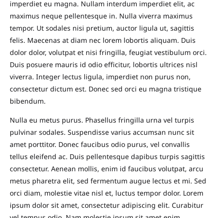
imperdiet eu magna. Nullam interdum imperdiet elit, ac
maximus neque pellentesque in. Nulla viverra maximus
tempor. Ut sodales nisi pretium, auctor ligula ut, sagittis
felis. Maecenas at diam nec lorem lobortis aliquam. Duis
dolor dolor, volutpat et nisi fringilla, feugiat vestibulum orci.
Duis posuere mauris id odio efficitur, lobortis ultrices nisl
viverra. Integer lectus ligula, imperdiet non purus non,
consectetur dictum est. Donec sed orci eu magna tristique
bibendum.
Nulla eu metus purus. Phasellus fringilla urna vel turpis
pulvinar sodales. Suspendisse varius accumsan nunc sit
amet porttitor. Donec faucibus odio purus, vel convallis
tellus eleifend ac. Duis pellentesque dapibus turpis sagittis
consectetur. Aenean mollis, enim id faucibus volutpat, arcu
metus pharetra elit, sed fermentum augue lectus et mi. Sed
orci diam, molestie vitae nisl et, luctus tempor dolor. Lorem
ipsum dolor sit amet, consectetur adipiscing elit. Curabitur
vel tempus odio. Nam molestie ipsum sit amet enim