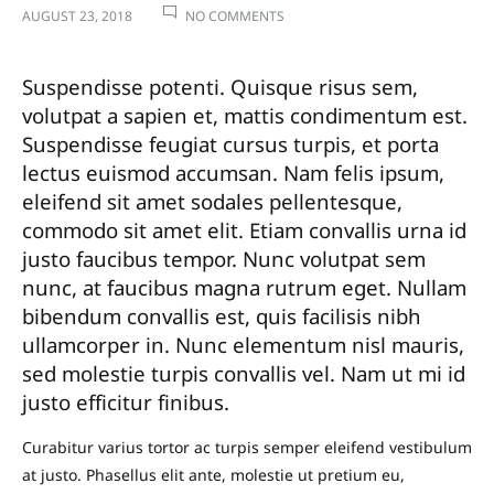
ON
AUGUST 23, 2018
NO COMMENTS
5
EFFORTLESSLY
Suspendisse potenti. Quisque risus sem,
COOL
volutpat a sapien et, mattis condimentum est.
OUTFIT
Suspendisse feugiat cursus turpis, et porta
IDEAS
lectus euismod accumsan. Nam felis ipsum,
TO
eleifend sit amet sodales pellentesque,
WEAR
commodo sit amet elit. Etiam convallis urna id
TO
justo faucibus tempor. Nunc volutpat sem
A
nunc, at faucibus magna rutrum eget. Nullam
CONTERT
bibendum convallis est, quis facilisis nibh
ullamcorper in. Nunc elementum nisl mauris,
sed molestie turpis convallis vel. Nam ut mi id
justo efficitur finibus.
Curabitur varius tortor ac turpis semper eleifend vestibulum
at justo. Phasellus elit ante, molestie ut pretium eu,