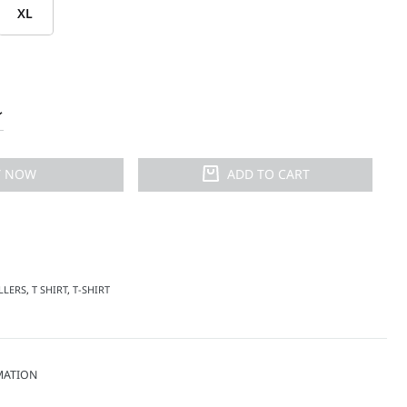
XL
Y NOW
ADD TO CART
LLERS
,
T SHIRT
,
T-SHIRT
MATION