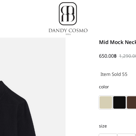
Dandy
เสื้อผ้า
Mid Mock Nec
Cosmo
เกาหลี,
ชุด
650.00
฿
1,290.0
ผู้ชาย
สไตล์
Item Sold 55
เกาหลี
color
size