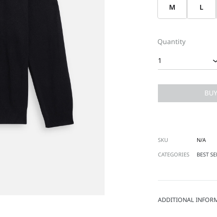
M
L
Quantity
1
BU
SKU
N/A
CATEGORIES
BEST SE
ADDITIONAL INFOR