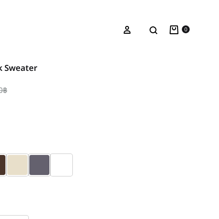
Cart
Search
Sign in
0
k Sweater
0
฿