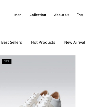
Men
Collection
About Us
ไทย
Best Sellers
Hot Products
New Arrival
39%