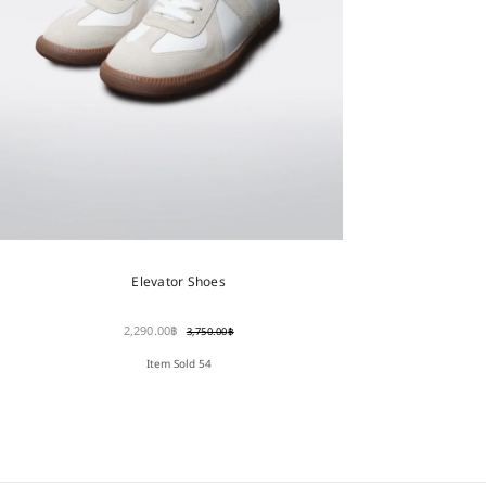
Elevator Shoes
2,290.00
฿
3,750.00
฿
Item Sold 54