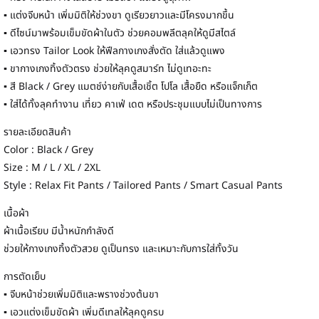
▪ แต่งจีบหน้า เพิ่มมิติให้ช่วงขา ดูเรียวยาวและมีโครงมากขึ้น
▪ ดีไซน์มาพร้อมเข็มขัดผ้าในตัว ช่วยคอมพลีตลุคให้ดูมีสไตล์
▪ เอวทรง Tailor Look ให้ฟีลกางเกงสั่งตัด ใส่แล้วดูแพง
▪ ขากางเกงทิ้งตัวตรง ช่วยให้ลุคดูสมาร์ท ไม่ดูเทอะทะ
▪ สี Black / Grey แมตช์ง่ายกับเสื้อเชิ้ต โปโล เสื้อยืด หรือแจ็กเก็ต
▪ ใส่ได้ทั้งลุคทำงาน เที่ยว คาเฟ่ เดต หรือประชุมแบบไม่เป็นทางการ
รายละเอียดสินค้า
Color : Black / Grey
Size : M / L / XL / 2XL
Style : Relax Fit Pants / Tailored Pants / Smart Casual Pants
เนื้อผ้า
ผ้าเนื้อเรียบ มีน้ำหนักกำลังดี
ช่วยให้กางเกงทิ้งตัวสวย ดูเป็นทรง และเหมาะกับการใส่ทั้งวัน
การตัดเย็บ
▪ จีบหน้าช่วยเพิ่มมิติและพรางช่วงต้นขา
▪ เอวแต่งเข็มขัดผ้า เพิ่มดีเทลให้ลุคดูครบ