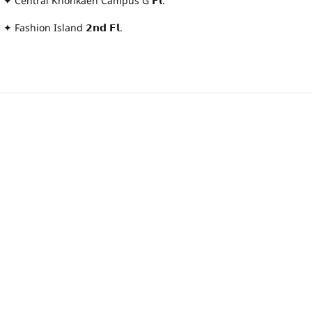
✦ Central Khonkaen Campus G 𝗙𝗹.
✦ Fashion Island 𝟮𝗻𝗱 𝗙𝗹.