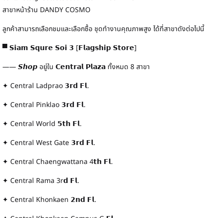
สาขาหน้าร้าน DANDY COSMO
ลูกค้าสามารถเลือกชมและเลือกซื้อ ชุดทำงานคุณภาพสูง ได้ที่สาขาดังต่อไปนี้
▀ 𝗦𝗶𝗮𝗺 𝗦𝗾𝘂𝗿𝗲 𝗦𝗼𝗶 𝟯 [𝗙𝗹𝗮𝗴𝘀𝗵𝗶𝗽 𝗦𝘁𝗼𝗿𝗲]
—— 𝙎𝙝𝙤𝙥 อยู่ใน 𝗖𝗲𝗻𝘁𝗿𝗮𝗹 𝗣𝗹𝗮𝘇𝗮 ทั้งหมด 8 สาขา
✦ Central Ladprao 𝟯𝗿𝗱 𝗙𝗹.
✦ Central Pinklao 𝟯𝗿𝗱 𝗙𝗹.
✦ Central World 𝟱𝘁𝗵 𝗙𝗹.
✦ Central West Gate 𝟯𝗿𝗱 𝗙𝗹.
✦ Central Chaengwattana 4𝘁𝗵 𝗙𝗹.
✦ Central Rama 3r𝗱 𝗙𝗹.
✦ Central Khonkaen 𝟮𝗻𝗱 𝗙𝗹.