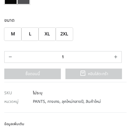
ขนาด
M
L
XL
2XL
ซื้อตอนนี้
หยิบใส่ตะกร้า
SKU
ไม่ระบุ
หมวดหมู่
PANTS
,
กางเกง
,
ลุคใหม่กลางปี
,
สินค้าใหม่
ข้อมูลเพิ่มเติม