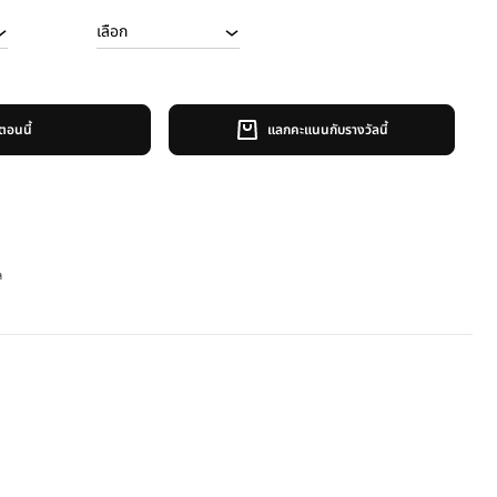
อตอนนี้
แลกคะแนนกับรางวัลนี้
ล