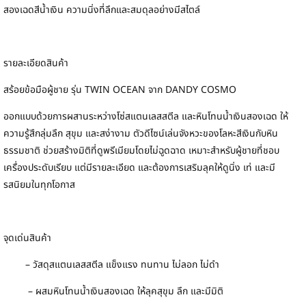
สองเฉดสีน้ำเงิน ความนิ่งที่ลึกและสมดุลอย่างมีสไตล์
รายละเอียดสินค้า
สร้อยข้อมือผู้ชาย รุ่น TWIN OCEAN จาก DANDY COSMO
ออกแบบด้วยการผสานระหว่างโซ่สแตนเลสสตีล และหินโทนน้ำเงินสองเฉด ให้
ความรู้สึกลุ่มลึก สุขุม และสง่างาม ตัวดีไซน์เล่นจังหวะของโลหะสีเงินกับหิน
ธรรมชาติ ช่วยสร้างมิติที่ดูพรีเมียมโดยไม่ฉูดฉาด เหมาะสำหรับผู้ชายที่ชอบ
เครื่องประดับเรียบ แต่มีรายละเอียด และต้องการเสริมลุคให้ดูนิ่ง เท่ และมี
รสนิยมในทุกโอกาส
จุดเด่นสินค้า
– วัสดุสแตนเลสสตีล แข็งแรง ทนทาน ไม่ลอก ไม่ดำ
– ผสมหินโทนน้ำเงินสองเฉด ให้ลุคสุขุม ลึก และมีมิติ