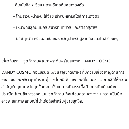
– ดีไซน์โซ่โลหะเรียบ ผสานดีเทลหินอย่างลงตัว
– โทนสีเงิน–น้ำเงิน ใส่ง่าย เข้ากับหลายสไตล์การแต่งตัว
– เหมาะกับลุคมินิมอล สมาร์ทแคชวล และสตรีทสุภาพ
– ใส่ได้ทุกวัน หรือมอบเป็นของขวัญสำหรับผู้ชายที่ชอบสไตล์เรียบหรู
เกี่ยวกับเรา | ชุดทำงานคุณภาพระดับพรีเมียมจาก DANDY COSMO
DANDY COSMO คือแบรนด์แฟชั่นสัญชาติเกาหลีที่มีความเชี่ยวชาญด้านการ
ออกแบบและผลิต ชุดทำงานผู้ชาย โดยมีเจ้าของและดีไซเนอร์ชาวเกาหลีที่ให้ความ
สำคัญกับคุณภาพในทุกขั้นตอน ตั้งแต่การคัดสรรเนื้อผ้า การตัดเย็บอย่าง
ประณีต ไปจนถึงการออกแบบ ชุดทำงาน ที่สะท้อนความสง่างาม ความเป็นมือ
อาชีพ และภาพลักษณ์ที่น่าเชื่อถือสำหรับผู้ชายยุคใหม่