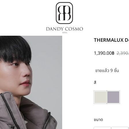
Dandy
เสื้อผ้า
THERMALUX Do
Cosmo
เกาหลี,
ชุด
1,390.00
฿
2,390
ผู้ชาย
สไตล์
ขายแล้ว 9 ชิ้น
เกาหลี
สี
ขนาด