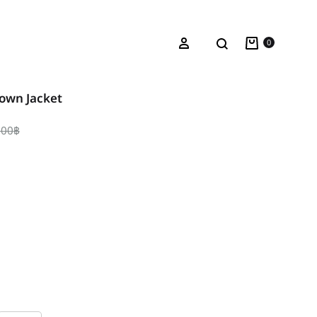
Cart
ค้นหา
เข้าระบบ
0
wn Jacket
.00
฿