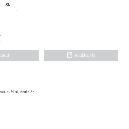
XL
อตอนนี้
หยิบใส่ตะกร้า
างปี
,
สินค้าใหม่
,
เสื้อแจ็คเก็ต