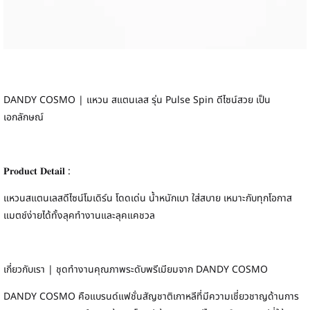
DANDY COSMO | แหวน สแตนเลส รุ่น Pulse Spin ดีไซน์สวย เป็น
เอกลักษณ์
𝐏𝐫𝐨𝐝𝐮𝐜𝐭 𝐃𝐞𝐭𝐚𝐢𝐥 :
แหวนสแตนเลสดีไซน์โมเดิร์น โดดเด่น น้ำหนักเบา ใส่สบาย เหมาะกับทุกโอกาส
แมตช์ง่ายได้ทั้งลุคทำงานและลุคแคชวล
เกี่ยวกับเรา | ชุดทำงานคุณภาพระดับพรีเมียมจาก DANDY COSMO
DANDY COSMO คือแบรนด์แฟชั่นสัญชาติเกาหลีที่มีความเชี่ยวชาญด้านการ