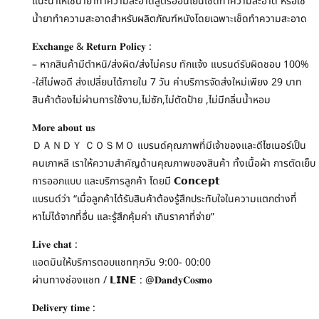
แนะนำให้ใช้น้ำยาทำความสะอาดสูตรอ่อนโยนเช็ดทำความสะอาด หรือใช้
น้ำยาทำความสะอาดสำหรับผลิตภัณฑ์หนังโดยเฉพาะเช็ดทำความสะอาด
𝐄𝐱𝐜𝐡𝐚𝐧𝐠𝐞 & 𝐑𝐞𝐭𝐮𝐫𝐧 𝐏𝐨𝐥𝐢𝐜𝐲 :
– หากสินค้ามีตำหนิ/ส่งผิด/ส่งไม่ครบ ทักแจ้ง แบรนด์รับผิดชอบ 100%
-ใส่ไม่พอดี ส่งเปลี่ยนได้ภายใน 7 วัน ค่าบริการจัดส่งใหม่เพียง 29 บาท
สินค้าต้องไม่ผ่านการใช้งาน,ไม่ซัก,ไม่ตัดป้าย ,ไม่มีกลิ่นน้ำหอม
𝐌𝐨𝐫𝐞 𝐚𝐛𝐨𝐮𝐭 𝐮𝐬
ＤＡＮＤＹ ＣＯＳＭＯ แบรนด์คุณภาพที่มีเจ้าของและดีไซเนอร์เป็น
คนเกาหลี เราให้ความสำคัญด้านคุณภาพของสินค้า ทั้งเนื้อผ้า การตัดเย็บ
การออกแบบ และบริการลูกค้า โดยมี 𝗖𝗼𝗻𝗰𝗲𝗽𝘁
แบรนด์ว่า “เมื่อลูกค้าได้รับสินค้าต้องรู้สึกประทับใจในความแตกต่างที่
หาไม่ได้จากที่อื่น และรู้สึกคุ้มค่า เกินราคาที่จ่าย”
𝐋𝐢𝐯𝐞 𝐜𝐡𝐚𝐭 :
แอดมินให้บริการตอบแชททุกวัน 9:00- 00:00
ผ่านทางช่องแชท / 𝗟𝗜𝗡𝗘 : @𝐃𝐚𝐧𝐝𝐲𝐂𝐨𝐬𝐦𝐨
𝐃𝐞𝐥𝐢𝐯𝐞𝐫𝐲 𝐭𝐢𝐦𝐞 :