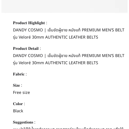
𝐏𝐫𝐨𝐝𝐮𝐜𝐭 𝐇𝐢𝐠𝐡𝐥𝐢𝐠𝐡𝐭 :
DANDY COSMO | เข็มขัดผู้ชาย หนังแท้ PREMIUM MEN’S BELT
รุ่น Veloré 30mm AUTHENTIC LEATHER BELTS
𝐏𝐫𝐨𝐝𝐮𝐜𝐭 𝐃𝐞𝐭𝐚𝐢𝐥 :
DANDY COSMO | เข็มขัดผู้ชาย หนังแท้ PREMIUM MEN’S BELT
รุ่น Veloré 30mm AUTHENTIC LEATHER BELTS
𝐅𝐚𝐛𝐫𝐢𝐜 :
𝐒𝐢𝐳𝐞 :
Free size
𝐂𝐨𝐥𝐨𝐫 :
Black
𝐒𝐮𝐠𝐠𝐞𝐬𝐭𝐢𝐨𝐧𝐬 :