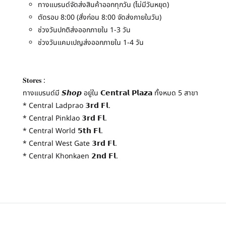
ทางแบรนด์จัดส่งสินค้าออกทุกวัน (ไม่มีวันหยุด)
ตัดรอบ 8:00 (สั่งก่อน 8:00 จัดส่งภายในวัน)
ช่วงวันปกติส่งออกภายใน 1-3 วัน
ช่วงวันแคมเปญส่งออกภายใน 1-4 วัน
𝐒𝐭𝐨𝐫𝐞𝐬 :
ทางแบรนด์มี 𝙎𝙝𝙤𝙥 อยู่ใน 𝗖𝗲𝗻𝘁𝗿𝗮𝗹 𝗣𝗹𝗮𝘇𝗮 ทั้งหมด 5 สาขา
* Central Ladprao 𝟯𝗿𝗱 𝗙𝗹.
* Central Pinklao 𝟯𝗿𝗱 𝗙𝗹.
* Central World 𝟱𝘁𝗵 𝗙𝗹.
* Central West Gate 𝟯𝗿𝗱 𝗙𝗹.
* Central Khonkaen 𝟮𝗻𝗱 𝗙𝗹.