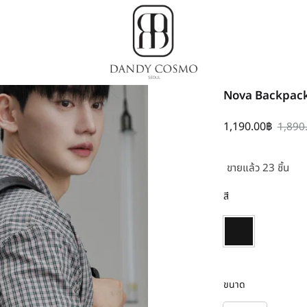
Dandy
เสื้อผ้า
Nova Backpac
Cosmo
เกาหลี,
ชุด
1,190.00
฿
1,890
ผู้ชาย
สไตล์
ขายแล้ว 23 ชิ้น
เกาหลี
สี
ขนาด