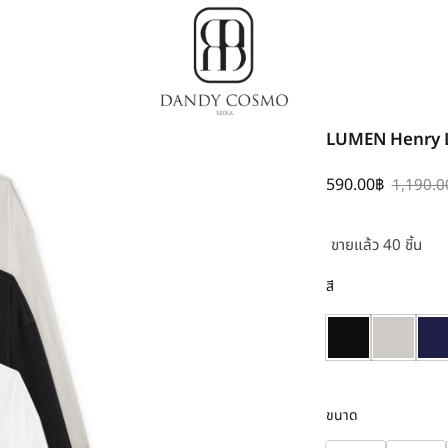
Dandy
เสื้อผ้า
LUMEN Henry L
Cosmo
เกาหลี,
ชุด
590.00
฿
1,190.0
ผู้ชาย
สไตล์
ขายแล้ว 40 ชิ้น
เกาหลี
สี
ขนาด