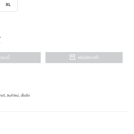
XL
อตอนนี้
หยิบใส่ตะกร้า
างปี
,
สินค้าใหม่
,
เสื้อเชิ้ต