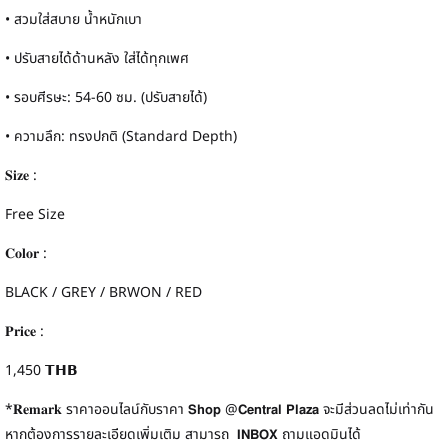
• สวมใส่สบาย น้ำหนักเบา
• ปรับสายได้ด้านหลัง ใส่ได้ทุกเพศ
• รอบศีรษะ: 54-60 ซม. (ปรับสายได้)
• ความลึก: ทรงปกติ (Standard Depth)
𝐒𝐢𝐳𝐞 :
Free Size
𝐂𝐨𝐥𝐨𝐫 :
BLACK / GREY / BRWON / RED
𝐏𝐫𝐢𝐜𝐞 :
1,450 𝗧𝗛𝗕
*𝐑𝐞𝐦𝐚𝐫𝐤 ราคาออนไลน์กับราคา 𝗦𝗵𝗼𝗽 @𝗖𝗲𝗻𝘁𝗿𝗮𝗹 𝗣𝗹𝗮𝘇𝗮 จะมีส่วนลดไม่เท่ากัน
หากต้องการรายละเอียดเพิ่มเติม สามารถ 𝗜𝗡𝗕𝗢𝗫 ถามแอดมินได้