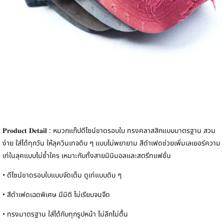
𝐏𝐫𝐨𝐝𝐮𝐜𝐭 𝐃𝐞𝐭𝐚𝐢𝐥 : หมวกแก๊ปดีไซน์ขาดรอบใบ ทรงคลาสสิกแบบมาตรฐาน สวม
ง่าย ใส่ได้ทุกวัน ให้ลุควินเทจดิบ ๆ แบบไม่พยายาม สีดำเฟดช่วยเพิ่มเลเยอร์ความ
เท่ในลุคแบบไม่ซ้ำใคร เหมาะกับทั้งสายมินิมอลและสตรีทแฟชั่น
• ดีไซน์ขาดรอบใบแบบจัดเต็ม ดูเท่แบบดิบ ๆ
• สีดำเฟดเฉดพิเศษ มีมิติ ไม่เรียบจนจืด
• ทรงมาตรฐาน ใส่ได้กับทุกรูปหน้า ไม่ลึกไม่ตื้น