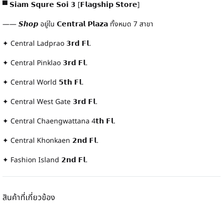
▀ 𝗦𝗶𝗮𝗺 𝗦𝗾𝘂𝗿𝗲 𝗦𝗼𝗶 𝟯 [𝗙𝗹𝗮𝗴𝘀𝗵𝗶𝗽 𝗦𝘁𝗼𝗿𝗲]
—— 𝙎𝙝𝙤𝙥 อยู่ใน 𝗖𝗲𝗻𝘁𝗿𝗮𝗹 𝗣𝗹𝗮𝘇𝗮 ทั้งหมด 7 สาขา
✦ Central Ladprao 𝟯𝗿𝗱 𝗙𝗹.
✦ Central Pinklao 𝟯𝗿𝗱 𝗙𝗹.
✦ Central World 𝟱𝘁𝗵 𝗙𝗹.
✦ Central West Gate 𝟯𝗿𝗱 𝗙𝗹.
✦ Central Chaengwattana 4𝘁𝗵 𝗙𝗹.
✦ Central Khonkaen 𝟮𝗻𝗱 𝗙𝗹.
✦ Fashion Island 𝟮𝗻𝗱 𝗙𝗹.
สินค้าที่เกี่ยวข้อง