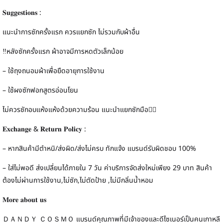
𝐒𝐮𝐠𝐠𝐞𝐬𝐭𝐢𝐨𝐧𝐬 :
แนะนำการซักครั้งแรก ควรแยกซัก ไม่รวมกับผ้าอื่น
‼️หลังซักครั้งแรก ผ้าอาจมีการหดตัวเล็กน้อย
– ใช้ถุงถนอมผ้าเพื่อยืดอายุการใช้งาน
– ใช้ผงซักฟอกสูตรอ่อนโยน
ไม่ควรซักอบแห้งแห้งด้วยความร้อน แนะนำแยกซักมือ👍🏻
𝐄𝐱𝐜𝐡𝐚𝐧𝐠𝐞 & 𝐑𝐞𝐭𝐮𝐫𝐧 𝐏𝐨𝐥𝐢𝐜𝐲 :
– หากสินค้ามีตำหนิ/ส่งผิด/ส่งไม่ครบ ทักแจ้ง แบรนด์รับผิดชอบ 100%
– ใส่ไม่พอดี ส่งเปลี่ยนได้ภายใน 7 วัน ค่าบริการจัดส่งใหม่เพียง 29 บาท สินค้า
ต้องไม่ผ่านการใช้งาน,ไม่ซัก,ไม่ตัดป้าย ,ไม่มีกลิ่นน้ำหอม
𝐌𝐨𝐫𝐞 𝐚𝐛𝐨𝐮𝐭 𝐮𝐬
ＤＡＮＤＹ ＣＯＳＭＯ แบรนด์คุณภาพที่มีเจ้าของและดีไซเนอร์เป็นคนเกาหลี