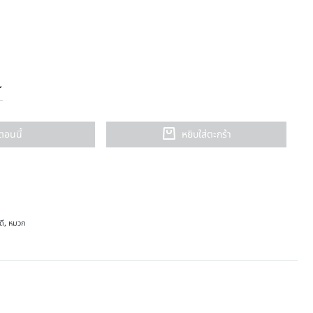
อตอนนี้
หยิบใส่ตะกร้า
ดี
,
หมวก