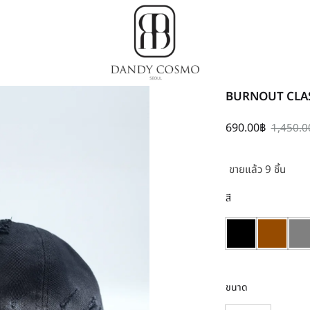
Dandy
เสื้อผ้า
BURNOUT CLAS
Cosmo
เกาหลี,
ชุด
690.00
฿
1,450.0
ผู้ชาย
สไตล์
ขายแล้ว 9 ชิ้น
เกาหลี
สี
ขนาด