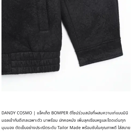
DANDY COSMO | แจ็คเก็ต BOMPER ดีไซน์ร่วมสมัยที่ผสมความเท่แบบมินิ
มอลเข้ากับดีเทลเฉพาะตัว มาพร้อม ปกคอหนัง เพิ่มลุคเรียบหรูและโดดเด่นทุก
มุมมอง ตัดเย็บอย่างประณีตระดับ Tailor Made พร้อมซับในคุณภาพดี ใส่สบาย