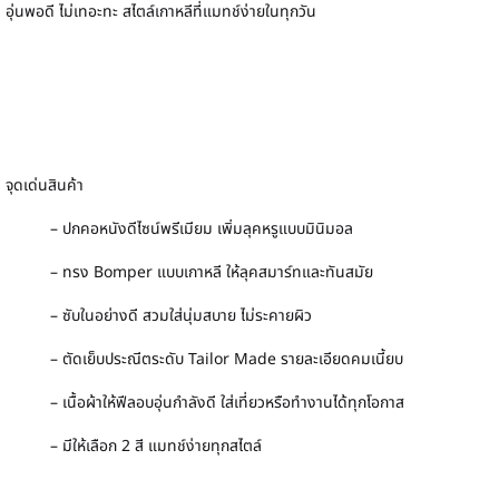
อุ่นพอดี ไม่เทอะทะ สไตล์เกาหลีที่แมทช์ง่ายในทุกวัน
จุดเด่นสินค้า
– ปกคอหนังดีไซน์พรีเมียม เพิ่มลุคหรูแบบมินิมอล
– ทรง Bomper แบบเกาหลี ให้ลุคสมาร์ทและทันสมัย
– ซับในอย่างดี สวมใส่นุ่มสบาย ไม่ระคายผิว
– ตัดเย็บประณีตระดับ Tailor Made รายละเอียดคมเนี้ยบ
– เนื้อผ้าให้ฟีลอบอุ่นกำลังดี ใส่เที่ยวหรือทำงานได้ทุกโอกาส
– มีให้เลือก 2 สี แมทช์ง่ายทุกสไตล์